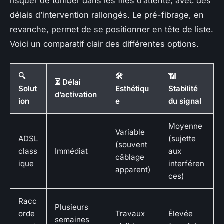
risquer de tomber dans les files d’attente, avec des
délais d’intervention rallongés. Le pré-fibrage, en
revanche, permet de se positionner en tête de liste.
Voici un comparatif clair des différentes options.
🔍
🛠️
📶
⏳ Délai
Solut
Esthétiqu
Stabilité
d’activation
ion
e
du signal
Moyenne
Variable
ADSL
(sujette
(souvent
class
Immédiat
aux
câblage
ique
interféren
apparent)
ces)
Racc
Plusieurs
orde
Travaux
Élevée
semaines