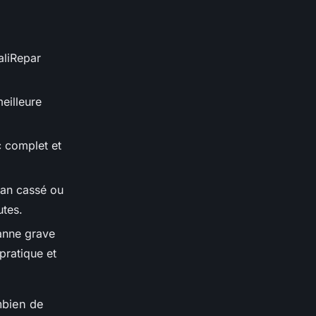
ualiRepar
eilleure
c complet et
an cassé ou
utes.
anne grave
 pratique et
mbien de