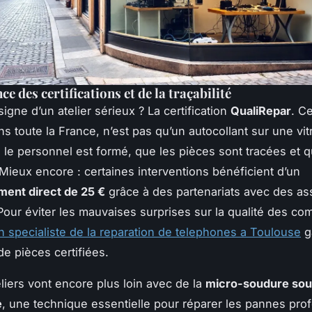
e des certifications et de la traçabilité
igne d’un atelier sérieux ? La certification
QualiRepar
. Ce
 toute la France, n’est pas qu’un autocollant sur une vitri
e le personnel est formé, que les pièces sont tracées et q
. Mieux encore : certaines interventions bénéficient d’un
ent direct de 25 €
grâce à des partenariats avec des as
 Pour éviter les mauvaises surprises sur la qualité des co
n specialiste de la reparation de telephones a Toulouse
ga
n de pièces certifiées.
eliers vont encore plus loin avec de la
micro-soudure sou
e
, une technique essentielle pour réparer les pannes pro