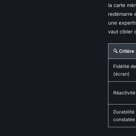
la carte mè
redémarre e
une experti
vaut cibler 
🔍 Critère
Fidélité d
(écran)
Réactivité 
Durabilit
constatée