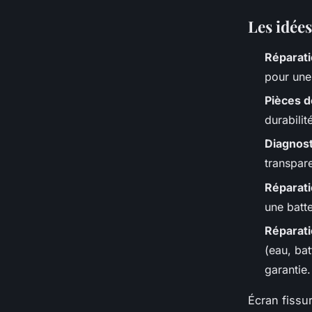
Les idées
Réparat
pour une 
Pièces d
durabili
Diagnost
transpare
Réparati
une batt
Réparati
(eau, bat
garantie.
Écran fissu