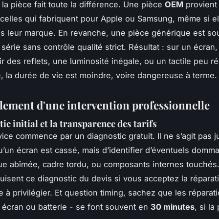
la pièce fait toute la différence. Une pièce
OEM
provien
celles qui fabriquent pour Apple ou Samsung, même si el
s leur marque. En revanche, une pièce générique est so
série sans contrôle qualité strict. Résultat : sur un écran
 des reflets, une luminosité inégale, ou un tactile peu réa
e, la durée de vie est moindre, voire dangereuse à terme.
lement d'une intervention professionnelle
ic initial et la transparence des tarifs
ice commence par un diagnostic gratuit. Il ne s’agit pas j
u’un écran est cassé, mais d’identifier d’éventuels dom
ue abîmée, cadre tordu, ou composants internes touchés.
duisent ce diagnostic du devis si vous acceptez la réparati
 à privilégier. Et question timing, sachez que les réparat
 écran ou batterie - se font souvent en
30 minutes
, si la