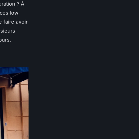
ration ? À
èces low-
 faire avoir
usieurs
ours.