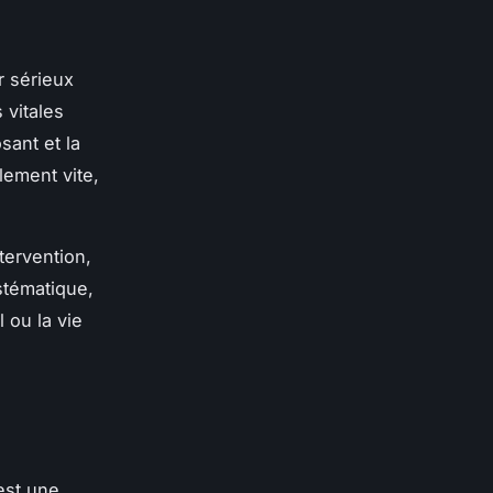
r sérieux
 vitales
sant et la
lement vite,
tervention,
ystématique,
 ou la vie
est une