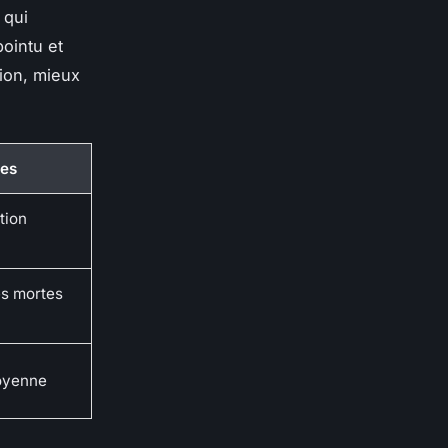
 qui
ointu et
ion, mieux
ues
tion
es mortes
moyenne