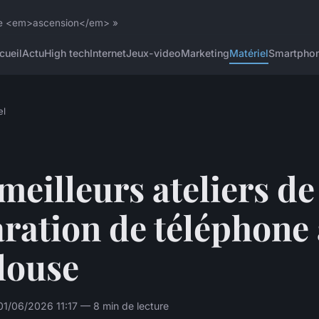
 une <em>ascension</em> »
cueil
Actu
High tech
Internet
Jeux-video
Marketing
Matériel
Smartpho
el
meilleurs ateliers de
ration de téléphone 
louse
1/06/2026 11:17 — 8 min de lecture