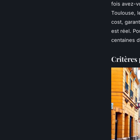
fois avez-v
Toulouse, l
cost, garant
est réel. P
centaines d
Critères 