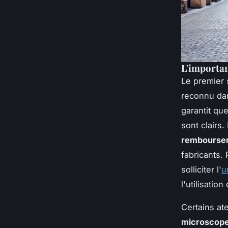
L'importanc
Le premier s
reconnu dans
garantit qu
sont clairs
remboursem
fabricants.
solliciter l'
u
l'utilisatio
Certains at
microscop