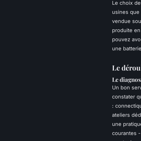
Le choix de 
usines que 
vendue sou
produite en 
pouvez avoir
une batteri
Le dérou
Le diagnost
Un bon serv
constater q
: connectiq
ateliers dé
une pratique
courantes -