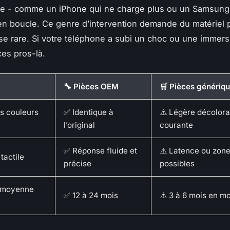
re - comme un iPhone qui ne charge plus ou un Samsung
n boucle. Ce genre d’intervention demande du matériel p
se rare. Si votre téléphone a subi un choc ou une immers
ces pros-là.
🔧 Pièces OEM
🛒 Pièces génériq
es couleurs
✅ Identique à
⚠️ Légère décolora
l’original
courante
✅ Réponse fluide et
⚠️ Latence ou zon
tactile
précise
possibles
é moyenne
✅ 12 à 24 mois
⚠️ 3 à 6 mois en 