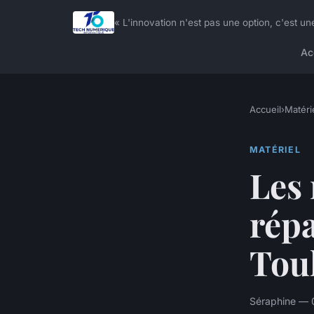
« L'innovation n'est pas une option, c'est
Ac
Accueil
›
Matéri
MATÉRIEL
Les 
répa
Tou
Séraphine — 0