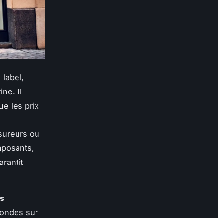
 label,
ne. Il
ue les prix
sureurs ou
mposants,
rantit
s
fondes sur