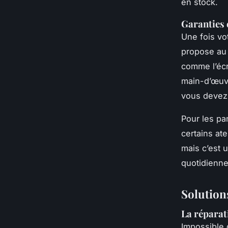
en stock.
Garanties 
Une fois vot
propose a
comme l’écra
main-d’œuvr
vous devez 
Pour les pa
certains at
mais c’est 
quotidienne.
Solutions
La répara
Impossible 