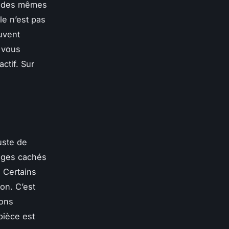
t des mêmes
le n’est pas
uvent
, vous
ctif. Sur
uste de
mages cachés
 Certains
on. C’est
ions
 pièce est