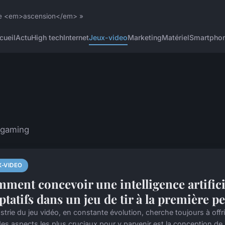
 une <em>ascension</em> »
cueil
Actu
High tech
Internet
Jeux-video
Marketing
Matériel
Smartpho
 gaming
X-VIDEO
ment concevoir une intelligence artific
ptatifs dans un jeu de tir à la première 
ustrie du jeu vidéo, en constante évolution, cherche toujours à off
des aspects les plus cruciaux pour y parvenir est la conception de