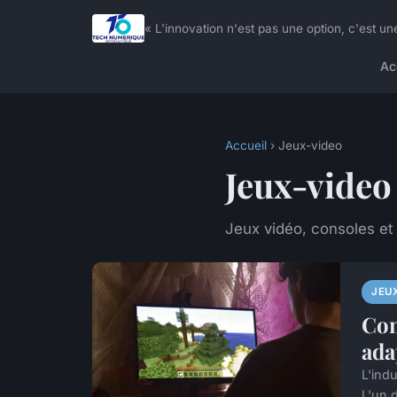
« L'innovation n'est pas une option, c'est
Ac
Accueil
› Jeux-video
Jeux-video
Jeux vidéo, consoles et
JEU
Com
ada
L'ind
L'un 