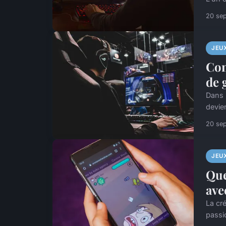
20 se
JEU
Com
de 
Dans 
devien
20 se
JEU
Que
ave
La cr
passi