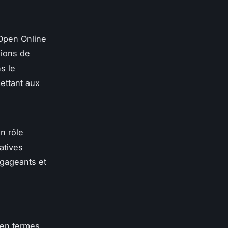
Open Online
lions de
s le
ettant aux
n rôle
catives
ngageants et
 en termes