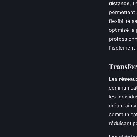
distance
. L
permettent 
flexibilité
optimisé la 
professionn
l'isolement
Transfor
Les
réseau
communicati
les individ
créant ains
communicati
réduisant p
Les platefo