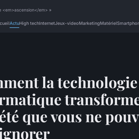
 une <em>ascension</em> »
cueil
Actu
High tech
Internet
Jeux-video
Marketing
Matériel
Smartpho
ment la technologie
rmatique transforme
été que vous ne pou
ignorer