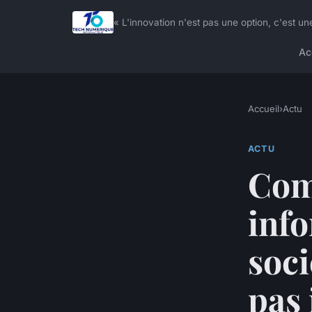
« L'innovation n'est pas une option, c'est
Ac
Accueil
›
Actu
ACTU
Com
info
soci
pas 