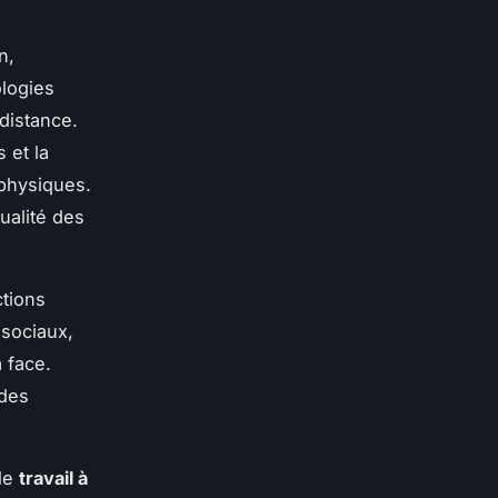
n,
logies
 distance.
 et la
 physiques.
ualité des
ctions
 sociaux,
 face.
 des
 le
travail à