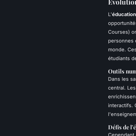
Évolution
L'
éducatio
opportunité
Courses) on
personnes d
monde. Ces 
étudiants d
Outils num
Dans les sa
central. Les
enrichissen
interactifs
l'enseignem
Défis de l
Cependant, 