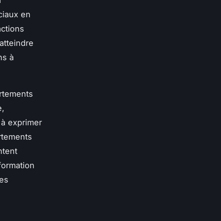
ociaux en
actions
atteindre
ns à
ortements
e,
 à exprimer
ortements
ntent
formation
des