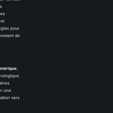
s
les
 et
égies pour
damment de
umérique
,
hnologique.
aines
er une
ation vers