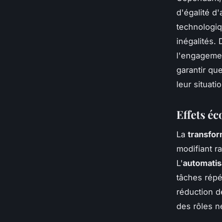
d'égalité d
technologiq
inégalités. 
l'engagemen
garantir qu
leur situat
Effets é
La
transfo
modifiant r
L'
automatis
tâches répé
réduction d
des rôles 