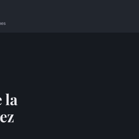
nes
 la
vez