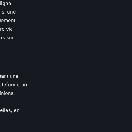
ligne
nsi une
ulement
re vie
ns sur
tant une
lateforme où
inions,
elles, en
a