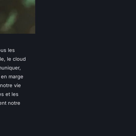
ous les
le, le cloud
muniquer,
r en marge
notre vie
s et les
ent notre