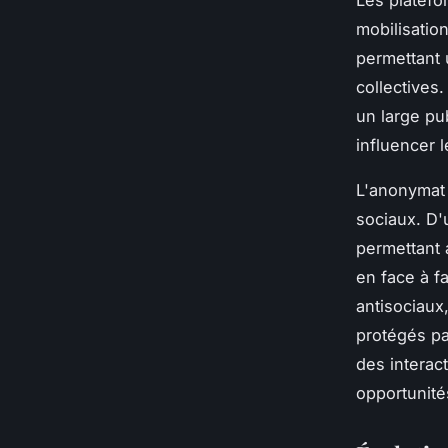
mobilisatio
permettant u
collectives
un large pu
influencer 
L'anonymat 
sociaux. D'u
permettant 
en face à f
antisociaux,
protégés pa
des interac
opportunité