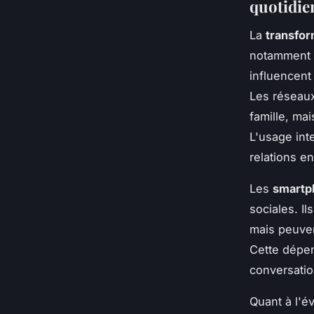
quotidie
La
transfo
notamment à
influencent
Les réseaux
famille, ma
L'usage int
relations e
Les
smartp
sociales. I
mais peuven
Cette dépen
conversatio
Quant à l'év