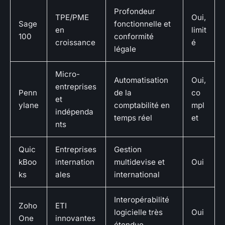
Profondeur
TPE/PME
Oui,
Sage
fonctionnelle et
en
limit
100
conformité
croissance
é
légale
Micro-
Automatisation
Oui,
entreprises
Penn
de la
co
et
ylane
comptabilité en
mpl
indépenda
temps réel
et
nts
Quic
Entreprises
Gestion
kBoo
internation
multidevise et
Oui
ks
ales
international
Interopérabilité
Zoho
ETI
logicielle très
Oui
One
innovantes
étendue