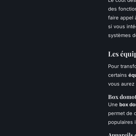
des fonction
faire appel
si vous in
systèmes 
Les équi
Pour trans
certains
éq
vous aurez
Box domot
Une
box do
permet de c
populaires 
Appareils 