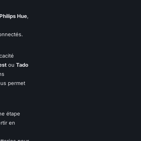
Philips Hue
,
onnectés.
cacité
est
ou
Tado
ns
us permet
ne étape
rtir en
tteries pour