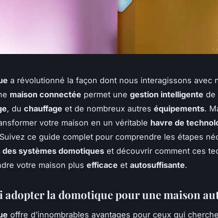
ue
a révolutionné la façon dont nous interagissons avec 
Une
maison connectée
permet une
gestion intelligente
de 
ge
, du
chauffage
et de nombreux autres
équipements
. M
nsformer votre maison en un véritable
havre de technol
Suivez ce guide complet pour comprendre les étapes néc
on des systèmes domotiques
et découvrir comment ces te
ndre votre maison plus
efficace
et
autosuffisante
.
 adopter la domotique pour une maison au
ue
offre d’innombrables avantages pour ceux qui cherche