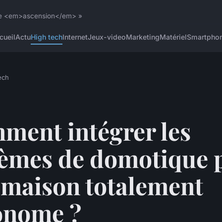
 une <em>ascension</em> »
cueil
Actu
High tech
Internet
Jeux-video
Marketing
Matériel
Smartpho
ech
ment intégrer les
tèmes de domotique 
 maison totalement
onome ?