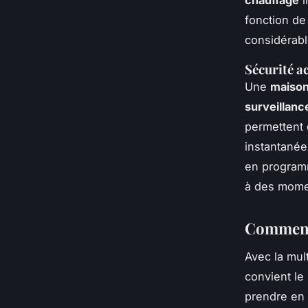
fonction de
considérab
Sécurité a
Une
maiso
surveillanc
permettent 
instantanée
en programm
à des mome
Comment 
Avec la mul
convient le
prendre en 