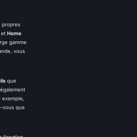
s propres
et
Home
large gamme
ande, vous
ils
que
 également
r exemple,
ez-vous que
n fonction