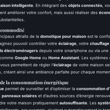
aison intelligente
. En intégrant des
objets connectés
, v
nt améliorer votre confort, mais aussi réaliser des
écon
bstantielles.
t commodité
ncipaux attraits de la
domotique pour maison
est le confo
aginez pouvoir contrôler votre
éclairage
, votre
chauffage
ils électroménagers
depuis votre smartphone ou via une
comme
Google Home
ou
Home Assistant
. Les systèmes
vous permettent de régler l’
éclairage
de votre maison se
, créant ainsi une ambiance parfaite pour chaque momen
 de la consommation énergétique
ue
permet de surveiller et d’optimiser la
consommation d’
s
panneaux solaires
et d’autres sources d’énergie renouv
dre votre maison pratiquement
autosuffisante
. Les
systè
ntelligents, par exemple, ajustent automatiquement la te