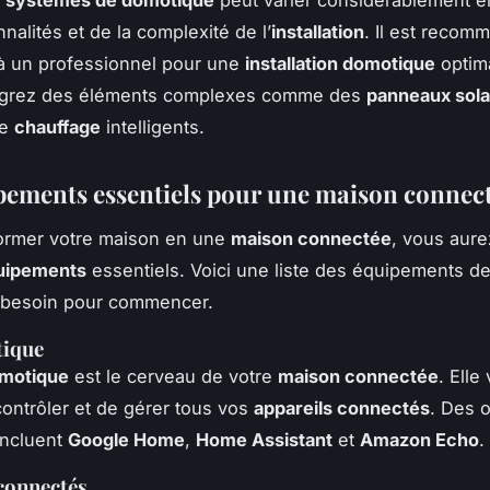
nalités et de la complexité de l’
installation
. Il est recom
 à un professionnel pour une
installation domotique
optima
tégrez des éléments complexes comme des
panneaux sola
de
chauffage
intelligents.
pements essentiels pour une maison connec
former votre maison en une
maison connectée
, vous aure
uipements
essentiels. Voici une liste des équipements d
 besoin pour commencer.
ique
motique
est le cerveau de votre
maison connectée
. Elle
ontrôler et de gérer tous vos
appareils connectés
. Des 
incluent
Google Home
,
Home Assistant
et
Amazon Echo
.
connectés