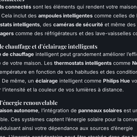
ils connectés
sont les éléments qui rendent votre maison
. Cela inclut des
ampoules intelligentes
comme celles de
tats intelligents
, des
caméras de sécurité
et même des
agers
comme des réfrigérateurs et des lave-vaisselles c
e chauffage et d’éclairage intelligents
 de chauffage
intelligent peut grandement améliorer l’effi
e de votre maison. Les
thermostats intelligents
comme
N
 température en fonction de vos habitudes et des conditio
s. De même, un
éclairage
intelligent comme
Philips Hue
vo
 l’intensité et la couleur de vos lumières à distance.
’énergie renouvelable
aison autonome
, l’intégration de
panneaux solaires
est u
ble. Ces systèmes captent l’énergie solaire pour la conve
, réduisant ainsi votre dépendance aux sources d’énergie
lles. L’énergie excédentaire peut être stockée dans des ba