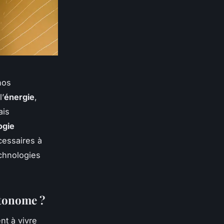
nos
l’
énergie
,
ais
ogie
essaires à
chnologies
tonome ?
nt à vivre