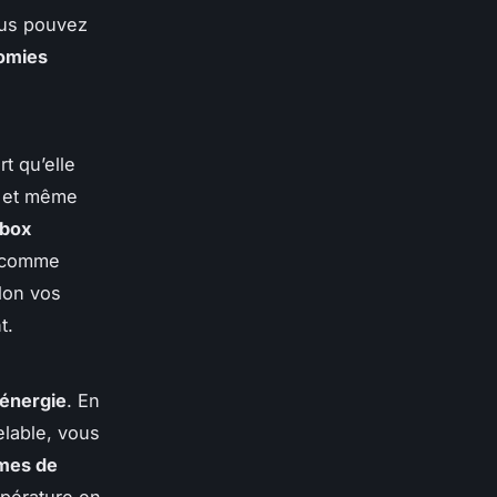
ous pouvez
omies
rt qu’elle
et même
box
 comme
lon vos
t.
énergie
. En
elable, vous
mes de
mpérature en