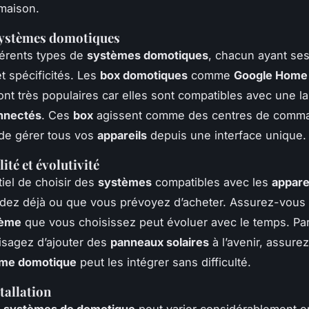
maison.
systèmes domotiques
fférents types de
systèmes domotiques
, chacun ayant se
t spécificités. Les
box domotiques
comme
Google Home
nt très populaires car elles sont compatibles avec une 
nnectés
. Ces
box
agissent comme des centres de comm
de gérer tous vos
appareils
depuis une interface unique.
ité et évolutivité
tiel de choisir des
systèmes
compatibles avec les
appare
dez déjà ou que vous prévoyez d’acheter. Assurez-vous
tème
que vous choisissez peut évoluer avec le temps. Pa
isagez d’ajouter des
panneaux solaires
à l’avenir, assur
me domotique
peut les intégrer sans difficulté.
tallation
s
systèmes de domotique
peut varier considérablement e