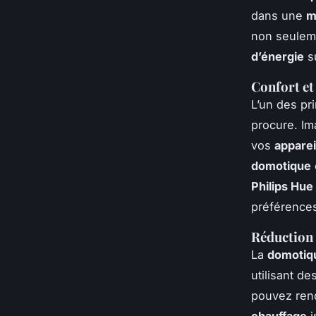
dans une
m
non seuleme
d’énergie
su
Confort e
L’un des pri
procure. Im
vos
appare
domotique
Philips Hue
préférences
Réduction
La
domotiq
utilisant de
pouvez ren
chauffage
i