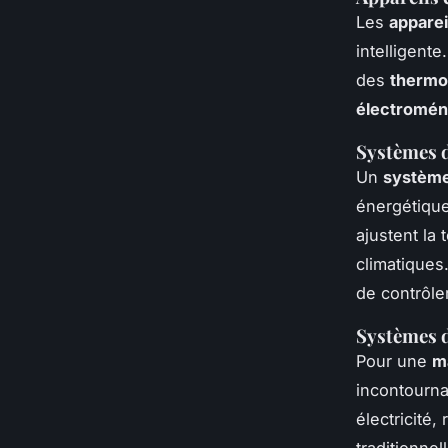
Les
appare
intelligente
des
thermos
électromén
Systèmes d
Un
système
énergétiqu
ajustent la
climatique
de contrôler
Systèmes d
Pour une
m
incontourna
électricité
traditionne