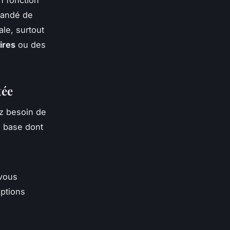
mandé de
le, surtout
ires
ou des
tée
z besoin de
e base dont
 vous
options