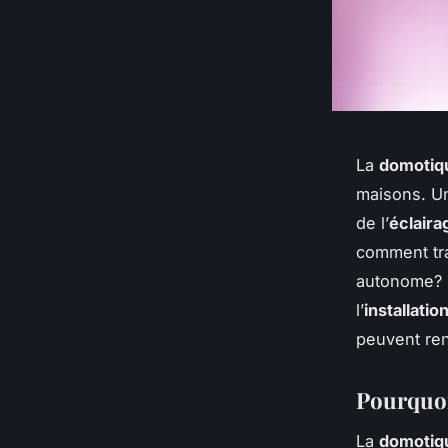
La
domotiq
maisons. 
de l’
éclaira
comment tra
autonome? 
l’
installati
peuvent re
Pourquoi
La
domotiq