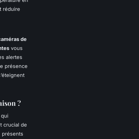
t réduire
caméras de
ntes
vous
es alertes
re présence
s’éteignent
aison ?
 qui
t crucial de
 présents