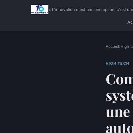
« L'innovation n'est pas une option, c'est
Ac
Accueil
›
High t
HIGH TECH
Com
sys
une
aut