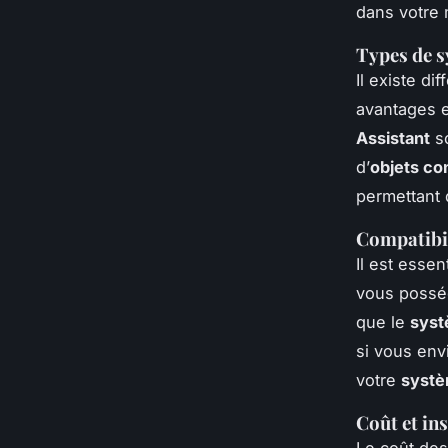
dans votre 
Types de 
Il existe di
avantages e
Assistant
so
d’
objets co
permettant 
Compatibil
Il est essen
vous possé
que le
sys
si vous env
votre
systè
Coût et ins
Le coût de