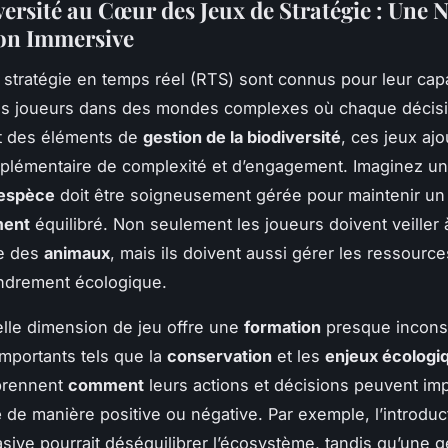
versité au Cœur des Jeux de Stratégie : Une 
on Immersive
 stratégie en temps réel (RTS) sont connus pour leur cap
es joueurs dans des mondes complexes où chaque décis
nt des éléments de
gestion de la biodiversité
, ces jeux aj
plémentaire de complexité et d’engagement. Imaginez u
espèce
doit être soigneusement gérée pour maintenir un
ment
équilibré. Non seulement les joueurs doivent veiller à
re des
animaux
, mais ils doivent aussi gérer les ressource
fondrement écologique.
lle dimension de jeu offre une
formation
presque incons
importants tels que la
conservation
et les
enjeux écologi
rennent
comment
leurs actions et décisions peuvent imp
é
de manière positive ou négative. Par exemple, l’introduc
sive pourrait déséquilibrer l’écosystème, tandis qu’une g