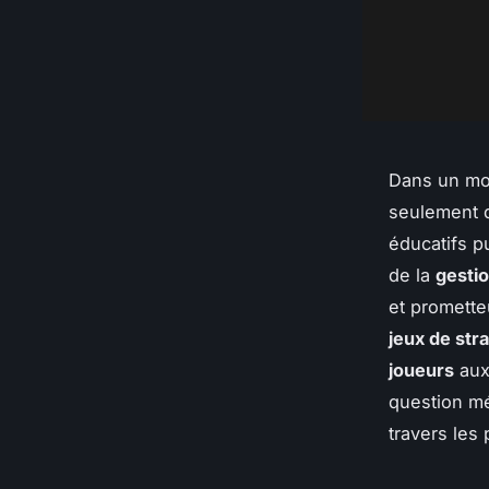
Dans un mo
seulement d
éducatifs pu
de la
gesti
et promette
jeux de str
joueurs
aux
question mé
travers les