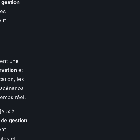
a
gestion
des
eut
rent une
rvation
et
ation, les
 scénarios
temps réel.
jeux à
de
gestion
ent
bles et