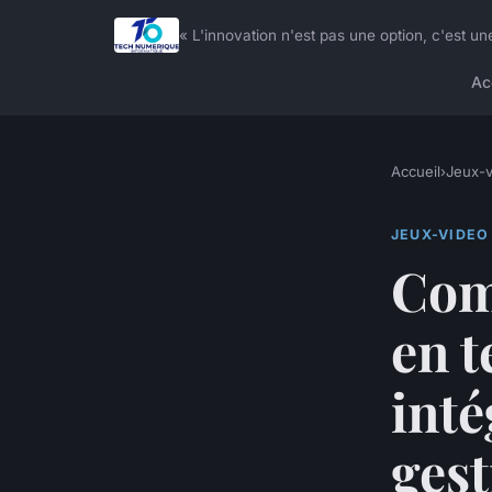
« L'innovation n'est pas une option, c'est
Ac
Accueil
›
Jeux-v
JEUX-VIDEO
Com
en t
inté
gest