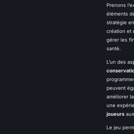
Prenons l’
éléments 
stratégie e
création et
gérer les f
santé.
L’un des as
conservati
programmes 
peuvent éga
améliorer l
une expérie
joueurs
au
Le jeu perm