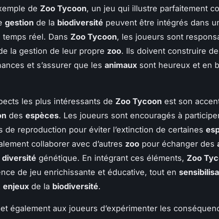
exemple de
Zoo Tycoon
, un jeu qui illustre parfaitement 
de
gestion
de la
biodiversité
peuvent être intégrés dans u
n temps réel. Dans
Zoo Tycoon
, les joueurs sont respons
 de la gestion de leur propre
zoo
. Ils doivent construire d
inances et s’assurer que les
animaux
sont heureux et en 
pects les plus intéressants de
Zoo Tycoon
est son accent
on
des
espèces
. Les joueurs sont encouragés à participe
de reproduction pour éviter l’extinction de certaines
es
lement collaborer avec d’autres
zoo
pour échanger des
a
diversité
génétique. En intégrant ces éléments,
Zoo Ty
nce de jeu enrichissante et éducative, tout en
sensibilis
x
enjeux
de la
biodiversité
.
et également aux joueurs d’expérimenter les conséquen