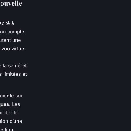
Nouvelle
acité à
ion compte.
outent une
n
zoo
virtuel
 la santé et
s limitées et
ciente sur
ques
. Les
acter la
tion d’une
estion