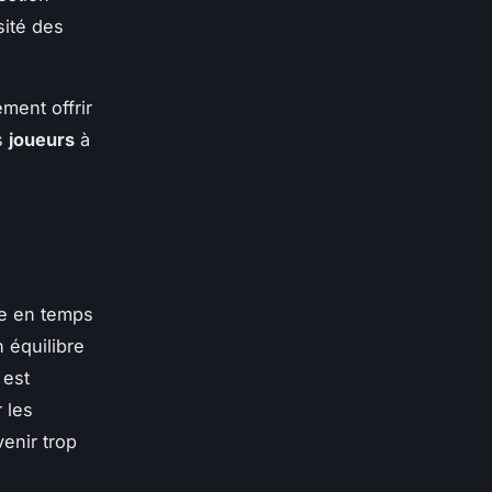
sité des
ment offrir
s
joueurs
à
gie en temps
 équilibre
 est
 les
enir trop