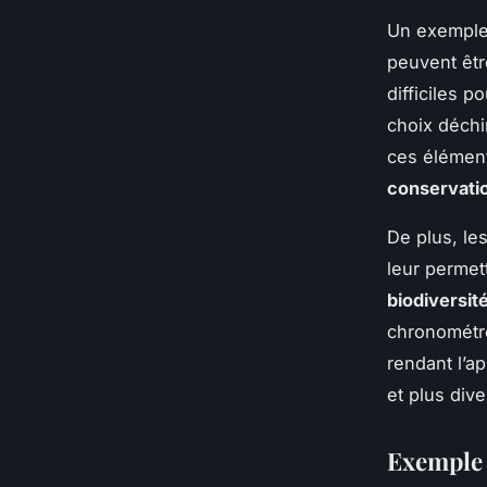
Un exemple 
peuvent êtr
difficiles 
choix déchi
ces élément
conservati
De plus, le
leur perme
biodiversit
chronométré
rendant l’a
et plus div
Exemple 