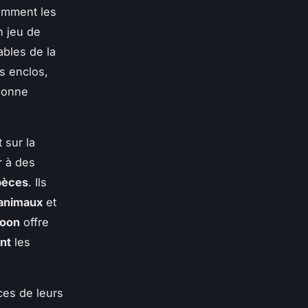
comment les
n jeu de
ables de la
es enclos,
bonne
 sur la
r à des
pèces
. Ils
animaux
et
coon
offre
ant
les
ces de leurs