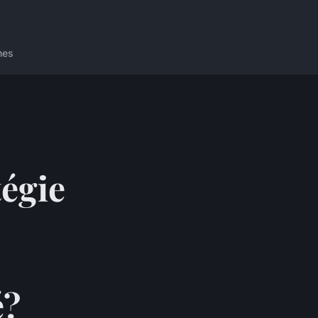
nes
égie
é?