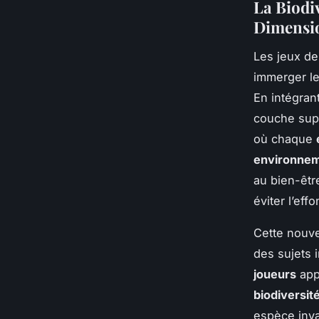
La Biodi
Dimensi
Les jeux de
immerger l
En intégra
couche sup
où chaque
environne
au bien-êt
éviter l’ef
Cette nouve
des sujets 
joueurs
app
biodiversit
espèce inva