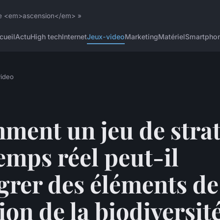
 une <em>ascension</em> »
cueil
Actu
High tech
Internet
Jeux-video
Marketing
Matériel
Smartpho
ideo
ment un jeu de strat
emps réel peut-il
grer des éléments de
ion de la biodiversit