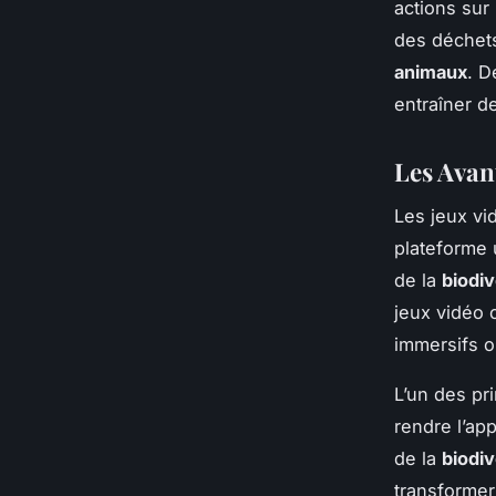
actions sur l
des déchets
animaux
. D
entraîner de
Les Avant
Les jeux vid
plateforme
de la
biodiv
jeux vidéo c
immersifs o
L’un des pr
rendre l’ap
de la
biodiv
transformer