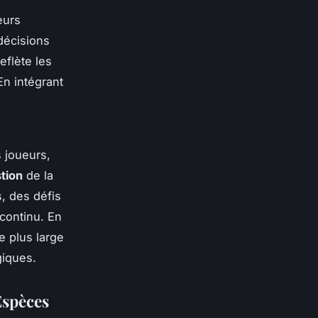
eurs
décisions
eflète les
En intégrant
 joueurs,
tion
de la
, des défis
continu. En
e plus large
iques.
Espèces