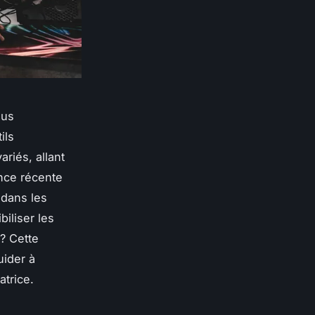
lus
ils
ariés, allant
ance récente
dans les
iliser les
? Cette
uider à
atrice.