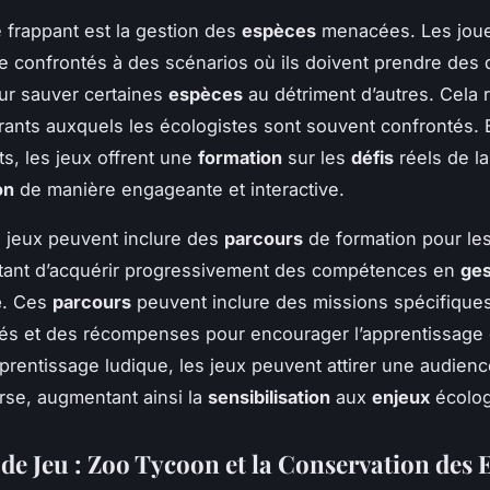
frappant est la gestion des
espèces
menacées. Les jou
e confrontés à des scénarios où ils doivent prendre des 
pour sauver certaines
espèces
au détriment d’autres. Cela r
rants auxquels les écologistes sont souvent confrontés. 
s, les jeux offrent une
formation
sur les
défis
réels de la
on
de manière engageante et interactive.
s jeux peuvent inclure des
parcours
de formation pour les
ttant d’acquérir progressivement des compétences en
ges
é
. Ces
parcours
peuvent inclure des missions spécifiques
s et des récompenses pour encourager l’apprentissage 
pprentissage ludique, les jeux peuvent attirer une audienc
erse, augmentant ainsi la
sensibilisation
aux
enjeux
écolog
de Jeu : Zoo Tycoon et la Conservation des 