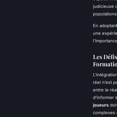
judicieuse d
populations
En adoptant
une expérie
l’importanc
Les Défis
Formati
L’intégratio
réel n’est 
entre le réa
d’informer 
joueurs
doiv
complexes 