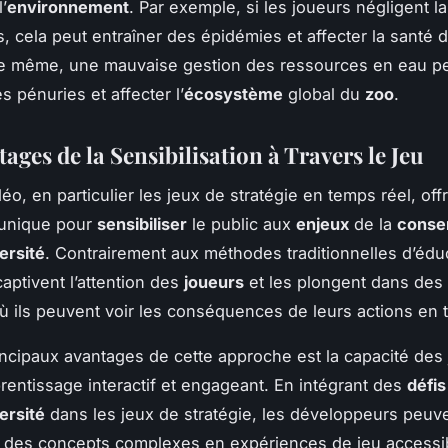
’
environnement
. Par exemple, si les joueurs négligent l
, cela peut entraîner des épidémies et affecter la santé 
e même, une mauvaise gestion des ressources en eau p
s pénuries et affecter l’
écosystème
global du
zoo
.
ages de la Sensibilisation à Travers le Jeu
éo, en particulier les jeux de stratégie en temps réel, off
 unique pour
sensibiliser
le public aux
enjeux
de la
conse
ersité
. Contrairement aux méthodes traditionnelles d’éduc
aptivent l’attention des
joueurs
et les plongent dans des
ù ils peuvent voir les conséquences de leurs actions en 
incipaux avantages de cette approche est la capacité des 
prentissage interactif et engageant. En intégrant des
défis
ersité
dans les jeux de stratégie, les développeurs peuv
 des concepts complexes en expériences de jeu accessi